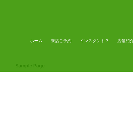
コ
ン
テ
ン
ツ
ホーム
来店ご予約
インスタント？
店舗紹
へ
ス
Sample Page
キ
ッ
プ