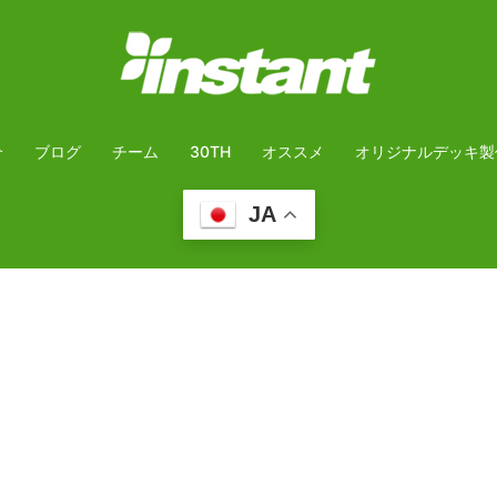
介
ブログ
チーム
30TH
オススメ
オリジナルデッキ製
JA