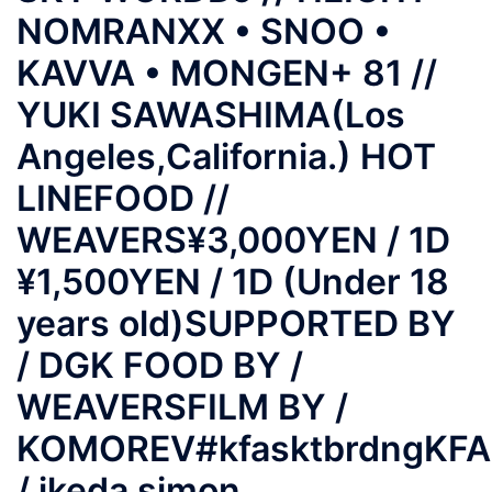
NOMRANXX • SNOO •
KAVVA • MONGEN+ 81 //
YUKI SAWASHIMA(Los
Angeles,California.) HOT
LINEFOOD //
WEAVERS¥3,000YEN / 1D
¥1,500YEN / 1D (Under 18
years old)SUPPORTED BY
/ DGK FOOD BY /
WEAVERSFILM BY /
KOMOREV#kfasktbrdngKF
/ ikeda simon