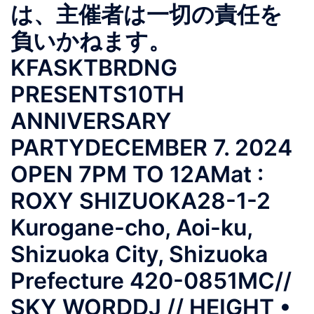
は、主催者は一切の責任を
負いかねます。
KFASKTBRDNG
PRESENTS10TH
ANNIVERSARY
PARTYDECEMBER 7. 2024
OPEN 7PM TO 12AMat :
ROXY SHIZUOKA28-1-2
Kurogane-cho, Aoi-ku,
Shizuoka City, Shizuoka
Prefecture 420-0851MC//
SKY WORDDJ // HEIGHT •