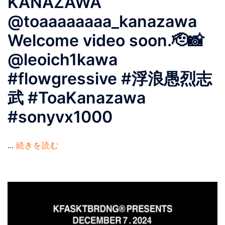
KANAZAWA
@toaaaaaaaa_kanazawa
Welcome video soon.🫡📸
@leoich1kawa
#flowgressive #浮浪愚烈志
武 #ToaKanazawa
#sonyvx1000
...
続きを読む