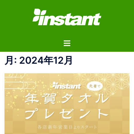
コ
ン
テ
ン
ツ
ト
へ
グ
ス
ル
月:
2024年12月
キ
メ
ッ
ニ
プ
ュ
ー