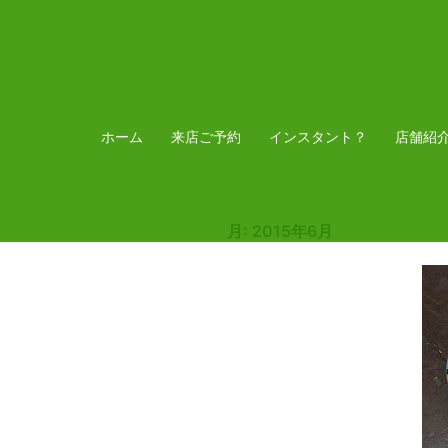
コ
ン
テ
ン
ツ
ホーム
来店ご予約
インスタント？
店舗紹
へ
ス
キ
月:
2015年6月
ッ
プ