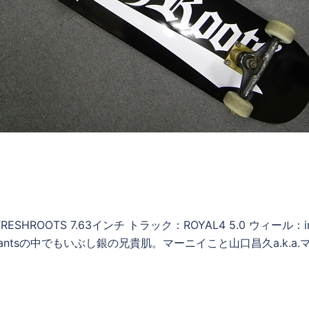
HROOTS 7.63インチ トラック：ROYAL4 5.0 ウィール：in
instantsの中でもいぶし銀の兄貴肌。マーニイこと山口昌久a.k