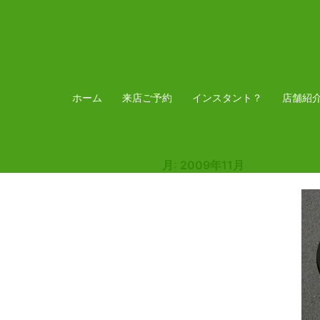
コ
ン
テ
ン
ツ
ホーム
来店ご予約
インスタント？
店舗紹
へ
ス
キ
月:
2009年11月
ッ
プ