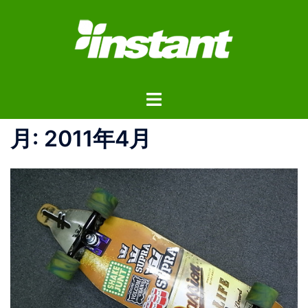
コ
ン
テ
ン
ツ
ト
へ
グ
ス
ル
月:
2011年4月
キ
メ
ッ
ニ
プ
ュ
ー