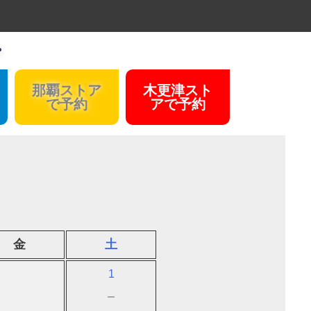
。
那覇ストア
木更津スト
で予約
アで予約
金
土
1
－