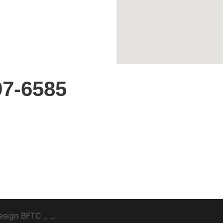
7-6585
esign
BFTC
_ _.