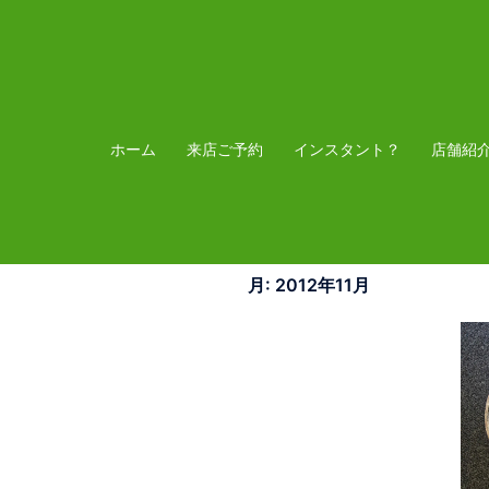
コ
ン
テ
ン
ツ
ホーム
来店ご予約
インスタント？
店舗紹
へ
ス
キ
ッ
月:
2012年11月
プ