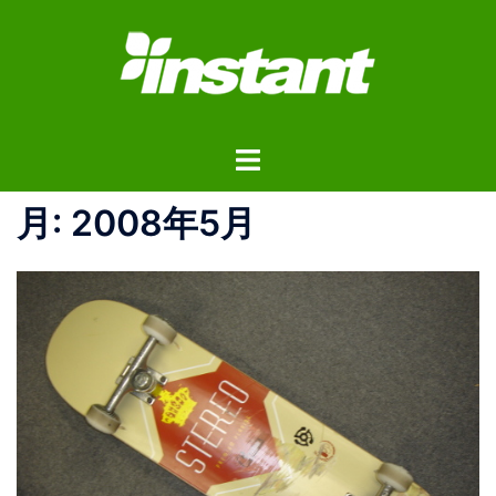
コ
ン
テ
ン
ツ
ト
へ
グ
ス
ル
月:
2008年5月
キ
メ
ッ
ニ
プ
ュ
ー