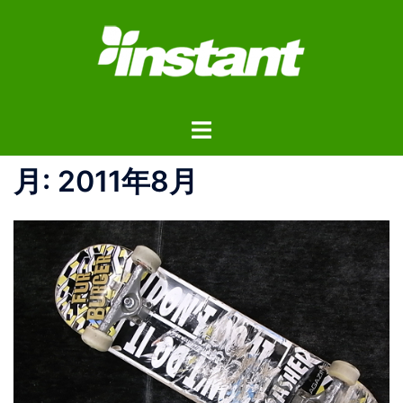
コ
ン
テ
ン
ツ
ト
へ
グ
ス
ル
月:
2011年8月
キ
メ
ッ
ニ
プ
ュ
ー