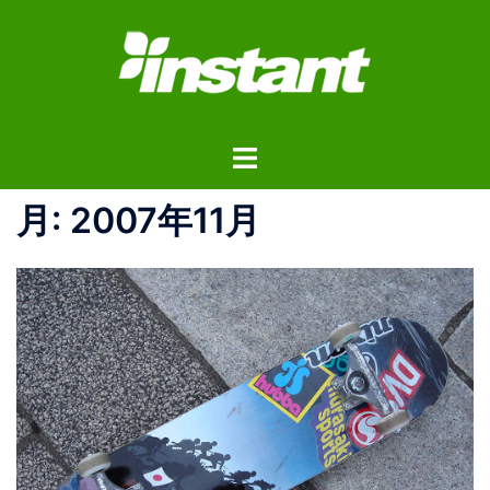
コ
ン
テ
ン
ツ
ト
へ
グ
ス
ル
月:
2007年11月
キ
メ
ッ
ニ
プ
ュ
ー