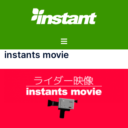
コ
ン
テ
ン
ツ
ト
へ
グ
ス
instants movie
ル
キ
メ
ッ
ニ
プ
ュ
ー