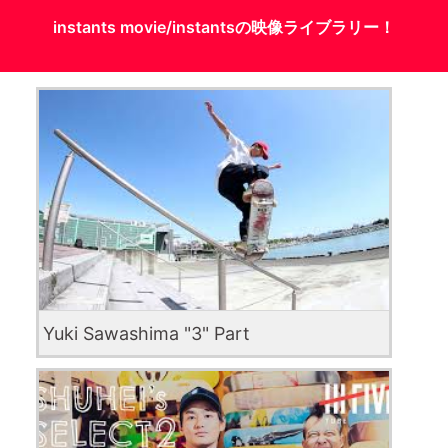
instants movie/instantsの映像ライブラリー！
Yuki Sawashima "3" Part