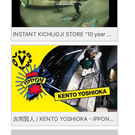
INSTANT KICHIJOJI STORE ”10 year anniversary” by color communications
吉岡賢人 / KENTO YOSHIOKA - IPPON [VHSMAG]