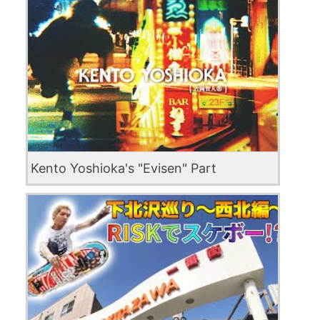
Kento Yoshioka's "Evisen" Part