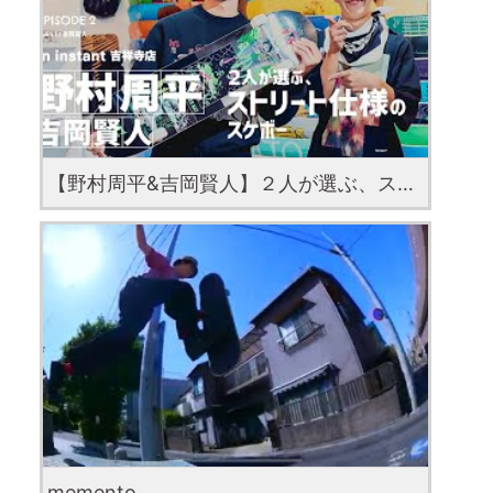
【野村周平&吉岡賢人】２人が選ぶ、ストリート仕様のスケボー【SHUHEI’s SELECT Vol2 #2】
memento