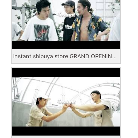
instant shibuya store GRAND OPENING 2020.7.28(Tue) #3