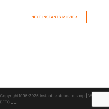
NEXT INSTANTS MOVIE→
Copyright1995-2025 instant skateboard shop
|
WebDesign
BFTC
_ _.