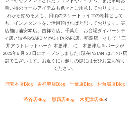
ンドやセグメントされたブランドやアイテム、また常時お
買い得のセールアイテムも色々とご用意しております。こ
れから始める人も、日頃のスケートライフの相棒として
も、インスタントをご活用頂ければと思っております。実
店舗は浦安本店、吉祥寺店、千葉店、お台場ダイバーシテ
ィ店と渋谷RAYARD MIYASHITA PARK店、那覇店、そして「三
井アウトレットパーク 木更津」 に、木更津店＆パークが
2025年6 月 23 日にオープンしました! 現在INSTANTはこの
7店
舗でございます。お近くにお越しの際にはぜひお立ち寄り
ください。
浦安本店Blog
吉祥寺店Blog
千葉店Blog
お台場店
Blog
渋谷店Blog
那覇店Blog
木更津店Blo
8