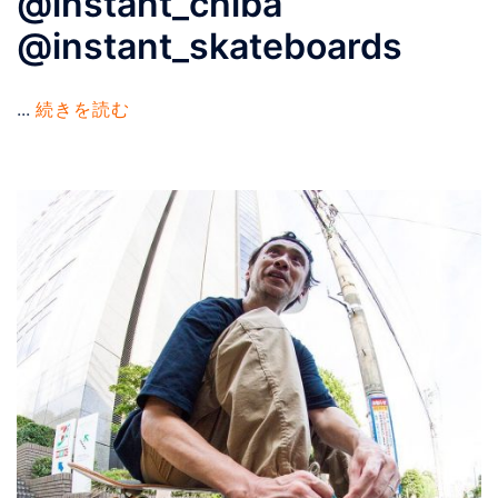
@instant_chiba
@instant_skateboards
...
続きを読む