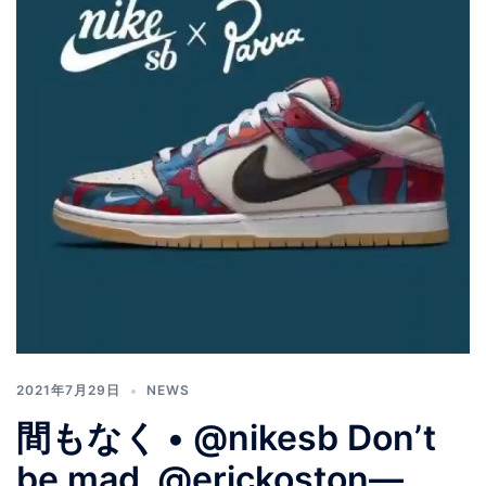
2021年7月29日
NEWS
間もなく • @nikesb Don’t
be mad, @erickoston—