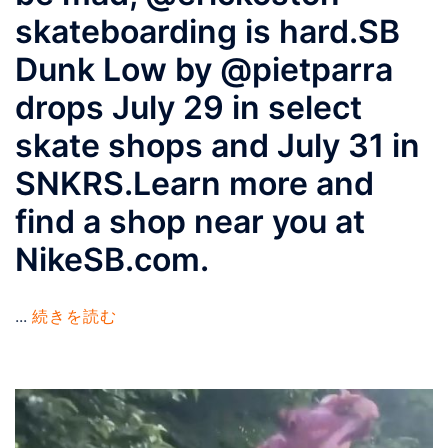
skateboarding is hard.⁠⁠⁠⁠SB
Dunk Low by @pietparra
drops July 29 in select
skate shops and July 31 in
SNKRS.⁠⁠⁠⁠Learn more and
find a shop near you at
NikeSB.com.
...
続きを読む