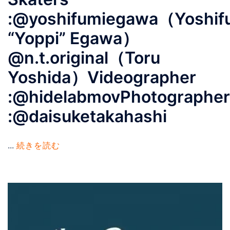
:@yoshifumiegawa（Yoshif
“Yoppi” Egawa）
@n.t.original（Toru
Yoshida）Videographer
:@hidelabmovPhotographer
:@daisuketakahashi
...
続きを読む