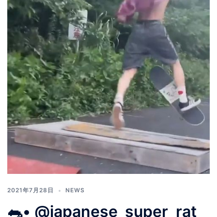
2021年7月28日
NEWS
🐀• @japanese_super_rat