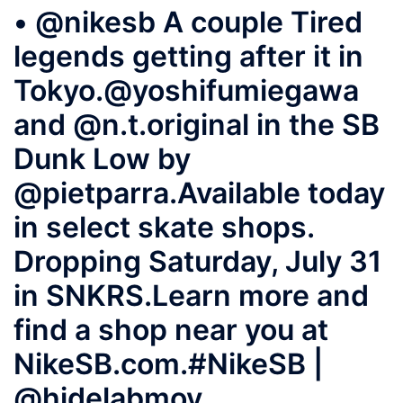
• @nikesb A couple Tired
legends getting after it in
Tokyo.⁠⁠⁠⁠@yoshifumiegawa
and @n.t.original in the SB
Dunk Low by
@pietparra.⁠⁠⁠⁠Available today
in select skate shops.
Dropping Saturday, July 31
in SNKRS.⁠⁠⁠⁠Learn more and
find a shop near you at
NikeSB.com.⁠⁠⁠⁠#NikeSB |
@hidelabmov