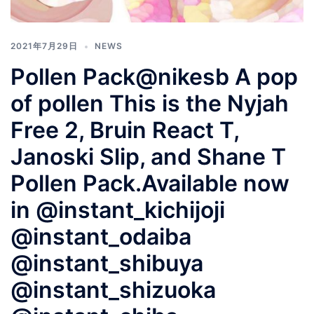
2021年7月29日
NEWS
Pollen Pack@nikesb A pop
of pollen ⁠⁠⁠⁠This is the Nyjah
Free 2, Bruin React T,
Janoski Slip, and Shane T
Pollen Pack.⁠⁠⁠⁠Available now
in @instant_kichijoji
@instant_odaiba
@instant_shibuya
@instant_shizuoka