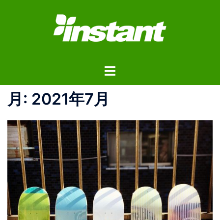
コ
ン
テ
ン
ツ
ト
へ
グ
ス
ル
月:
2021年7月
キ
メ
ッ
ニ
プ
ュ
ー