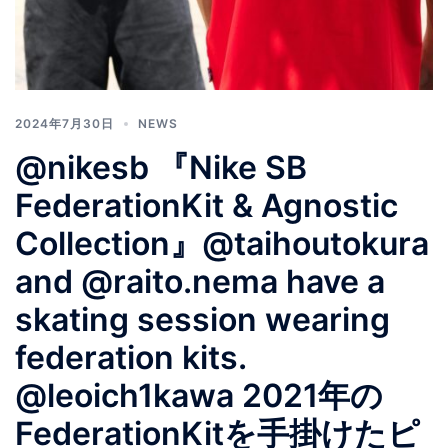
2024年7月30日
NEWS
@nikesb 『Nike SB
FederationKit & Agnostic
Collection』@taihoutokura
and @raito.nema have a
skating session wearing
federation kits.
@leoich1kawa 2021年の
FederationKitを手掛けたピ