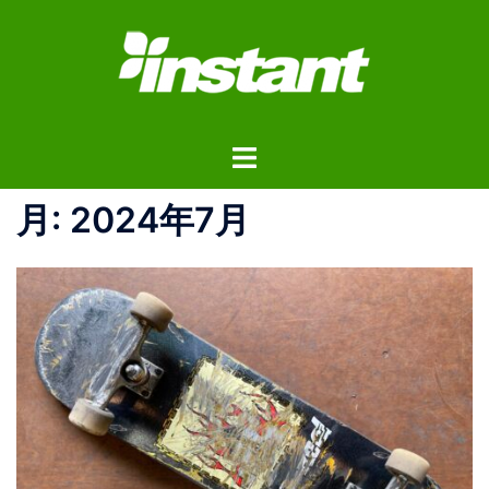
コ
ン
テ
ン
ツ
ト
へ
グ
ス
ル
月:
2024年7月
キ
メ
ッ
ニ
プ
ュ
ー