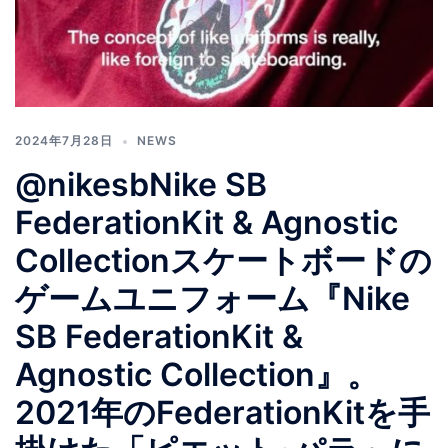
2024年7月28日
NEWS
@nikesbNike SB
FederationKit & Agnostic
Collectionスケートボードの
ゲームユニフォーム『Nike
SB FederationKit &
Agnostic Collection』。
2021年のFederationKitを手