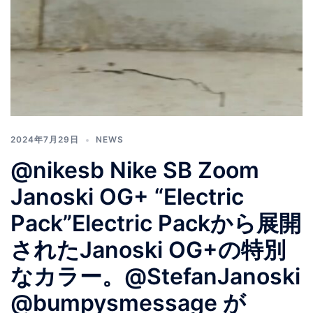
2024年7月29日
NEWS
@nikesb Nike SB Zoom
Janoski OG+ “Electric
Pack”Electric Packから展開
されたJanoski OG+の特別
なカラー。@StefanJanoski
@bumpysmessage が