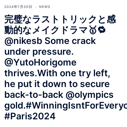
2024年7月30日
NEWS
完璧なラストトリックと感
動的なメイクドラマ🥇🔁
@nikesb Some crack
under pressure.
@YutoHorigome
thrives.With one try left,
he put it down to secure
back-to-back @olympics
gold.#WinningIsntForEvery
#Paris2024