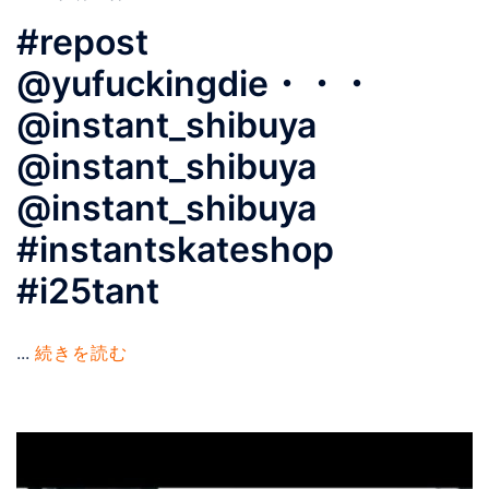
#repost
@yufuckingdie・・・
@instant_shibuya
@instant_shibuya
@instant_shibuya
#instantskateshop
#i25tant
...
続きを読む