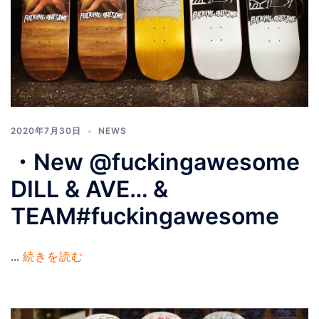
2020年7月30日
NEWS
・New @fuckingawesome
DILL & AVE… &
TEAM#fuckingawesome
...
続きを読む