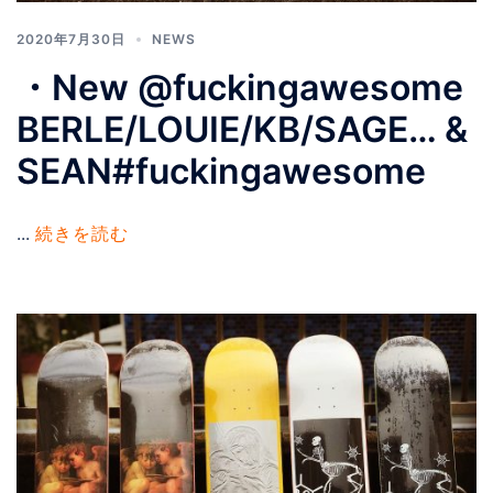
2020年7月30日
NEWS
・New @fuckingawesome
BERLE/LOUIE/KB/SAGE… &
SEAN#fuckingawesome
...
続きを読む