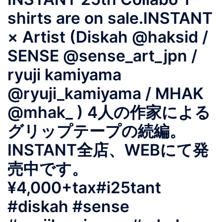
shirts are on sale.INSTANT
× Artist (Diskah @haksid /
SENSE @sense_art_jpn /
ryuji kamiyama
@ryuji_kamiyama / MHAK
@mhak_ ) 4人の作家による
グリップテープの続編。
INSTANT全店、WEBにて発
売中です。
¥4,000+tax#i25tant
#diskah #sense