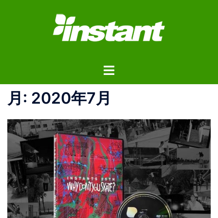
コ
ン
テ
ン
ツ
ト
へ
グ
ス
ル
月:
2020年7月
キ
メ
ッ
ニ
プ
ュ
ー