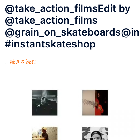
@take_action_filmsEdit by
@take_action_films
@grain_on_skateboards@in
#instantskateshop
...
続きを読む