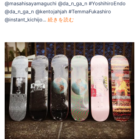
@masahisayamaguchi @da_n_ga_n #YoshihiroEndo
@da_n_ga_n @kentojahjah #TemmaFukashiro
@instant_kichijo...
続きを読む