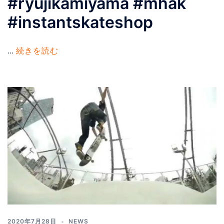
#ryujikamiyama #mhak
#instantskateshop
...
続きを読む
2020年7月28日
NEWS