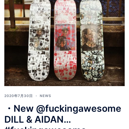
2020年7月30日
NEWS
・New @fuckingawesome
DILL & AIDAN…