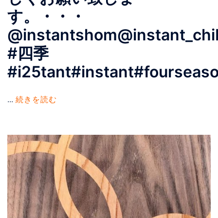
す。・・・
@instantshom@instant_chi
#四季
#i25tant#instant#fourseas
...
続きを読む