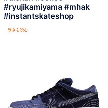
#ryujikamiyama #mhak
#instantskateshop
...
続きを読む