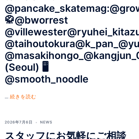
@pancake_skatemag:@grow
🥋@bworrest
@villewester@ryuhei_kita
@taihoutokura@k_pan_@yur
@masakihongo_@kangjun_
(Seoul) 🖥️
@smooth_noodle
...
続きを読む
2026年7月6日
NEWS
スタッフにお気軽にご相談