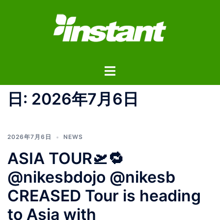
コ
ン
テ
ン
ツ
ト
へ
グ
ス
ル
日:
2026年7月6日
キ
メ
ッ
ニ
プ
ュ
2026年7月6日
NEWS
ー
ASIA TOUR🛫🔁
@nikesbdojo @nikesb
CREASED Tour is heading
to Asia with