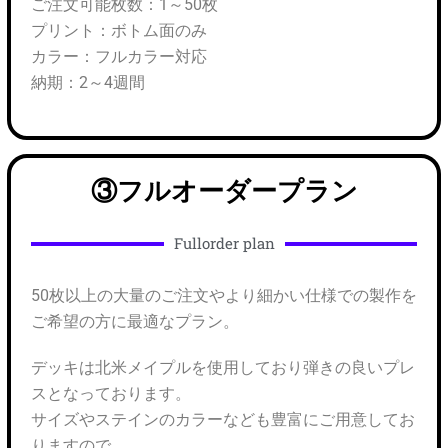
ご注文可能枚数：1～50枚
プリント：ボトム面のみ
カラー：フルカラー対応
納期：2～4週間
③フルオーダープラン
Fullorder plan
50枚以上の大量のご注文やより細かい仕様での製作を
ご希望の方に最適なプラン。
デッキは北米メイプルを使用しており弾きの良いプレ
スとなっております。
サイズやステインのカラーなども豊富にご用意してお
りますので、