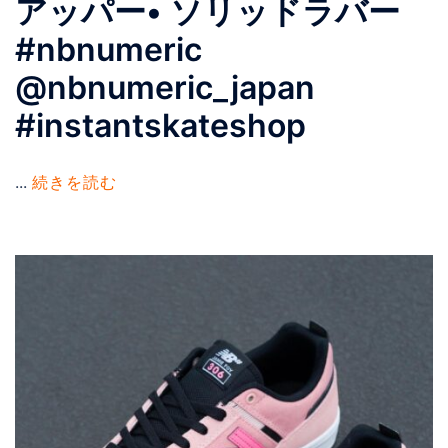
アッパー• ソリッドラバー
#nbnumeric
@nbnumeric_japan
#instantskateshop
...
続きを読む