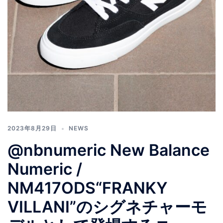
2023年8月29日
NEWS
@nbnumeric New Balance
Numeric /
NM417ODS“FRANKY
VILLANI”のシグネチャーモ