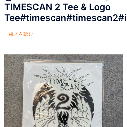
TIMESCAN 2 Tee & Logo
Tee#timescan#timescan2#i
...
続きを読む