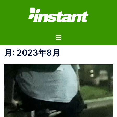
コ
ン
テ
ン
ツ
ト
へ
グ
ス
ル
月:
2023年8月
キ
メ
ッ
ニ
プ
ュ
ー