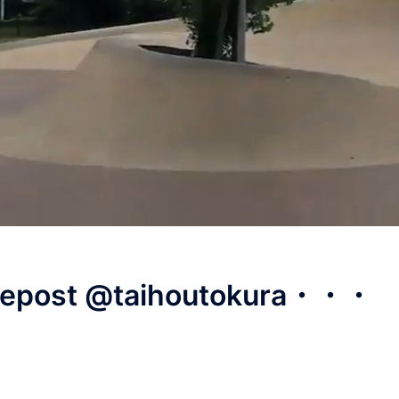
repost @taihoutokura・・・