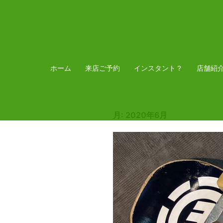
コ
ン
テ
ン
ツ
ホーム
来店ご予約
インスタント？
店舗紹
へ
ス
キ
月:
2020年6月
ッ
プ