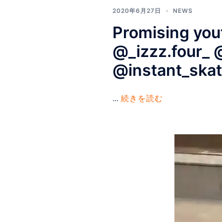
2020年6月27日
NEWS
Promising yo
@_izzz.four_
@instant_ska
...
続きを読む