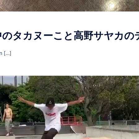
中のタカヌーこと高野サヤカの
 […]