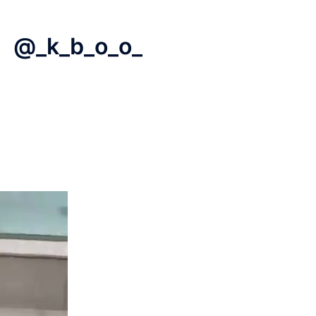
・ @_k_b_o_o_
h