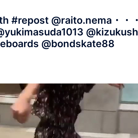
uth #repost @raito.nema・・
 @yukimasuda1013 @kizukus
teboards @bondskate88