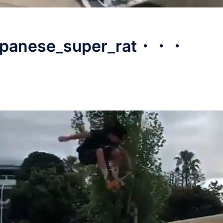
japanese_super_rat・・・