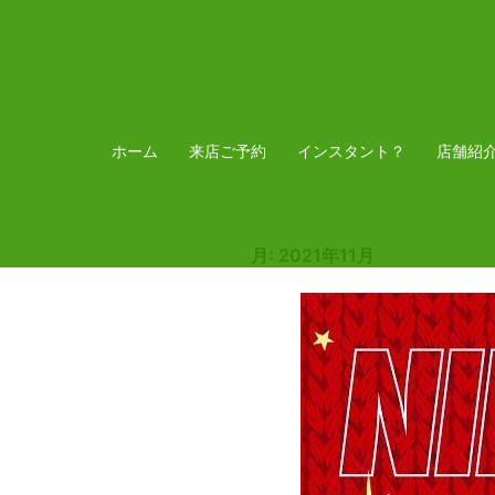
コ
ン
テ
ン
ツ
ホーム
来店ご予約
インスタント？
店舗紹
へ
ス
キ
月:
2021年11月
ッ
プ