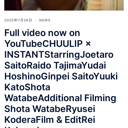
2025年7月26日
NEWS
Full video now on
YouTubeCHUULIP ×
INSTANTStarringJoetaro
SaitoRaido TajimaYudai
HoshinoGinpei SaitoYuuki
KatoShota
WatabeAdditional Filming
Shota WatabeRyusei
KoderaFilm & EditRei