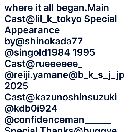
where it all began.Main
Cast@lil_k_tokyo Special
Appearance
by@shinokada77
@singold1984 1995
Cast@rueeeeee_
@reiji.yamane@b_k_s_j_jp
2025
Cast@kazunoshinsuzuki
@kdb0i924
@confidenceman______
Special Thanks@buggye_