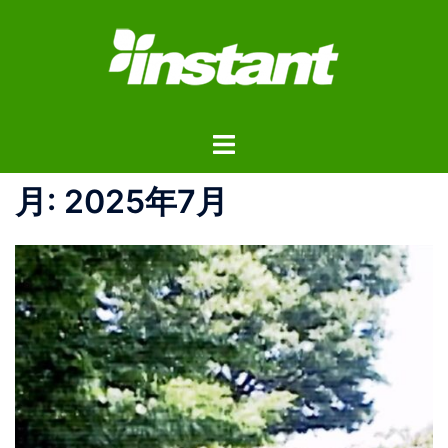
コ
ン
テ
ン
ツ
ト
へ
グ
ス
ル
月:
2025年7月
キ
メ
ッ
ニ
プ
ュ
ー