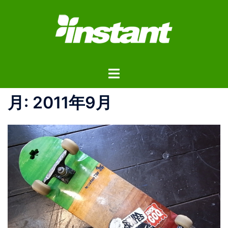
コ
ン
テ
ン
ツ
ト
へ
グ
ス
ル
月:
2011年9月
キ
メ
ッ
ニ
プ
ュ
ー