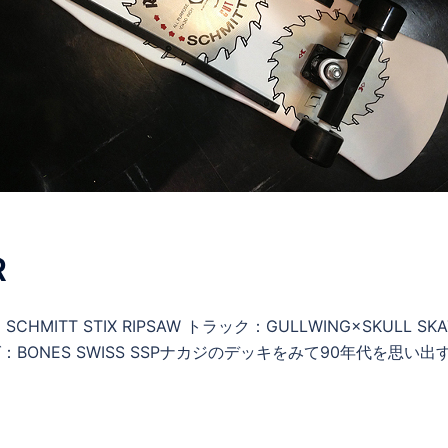
R
MITT STIX RIPSAW トラック：GULLWING×SKULL SK
リング：BONES SWISS SSPナカジのデッキをみて90年代を