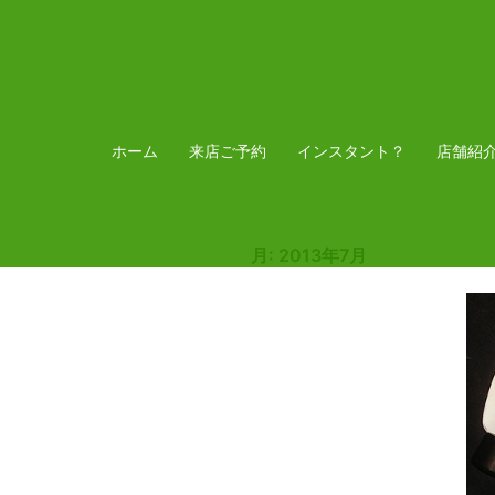
コ
ン
テ
ン
ツ
ホーム
来店ご予約
インスタント？
店舗紹
へ
ス
キ
月:
2013年7月
ッ
プ