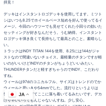
拝見！
デッキはインスタントロゴデッキを使用してます。ミツト
シはいつも8.25でホイールベース短めを好んで使ってるイ
メージ。今回のハウツーでも見せてくれた小回りの効いた
セッティングが好きなんだそう。うむ納得。インスタント
ロゴデッキ弾き良くて長持ちして最高とのこと。素晴らし
い。
トラックはINDY TITAN 144を使用、8.25には144がジャ
ストなので間違いないチョイス。最軽量のチタンですが軽
いのがいいけどINDYのチタンがちょうどいいみたい。
THUNDERチタンだと軽すぎちゃうのでINDY、こだわり
すね。
ウィールは97dのコニカルフル、サイズはトレンドのでか
ウィールと思いきや54mmでした。流行りというよりは
54mmで慣れすぎてここに落ち着いてるみたいです。デカ
JA
けりゃいいってもんじゃないんすね。少し安心。