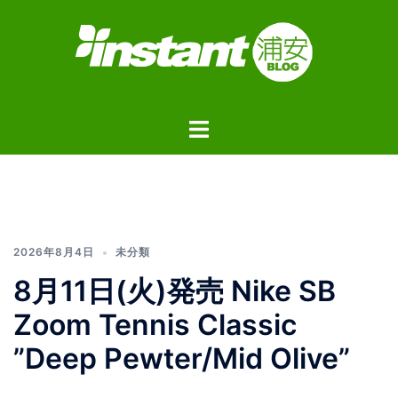
コ
ン
テ
ン
ツ
ト
へ
グ
ス
ル
キ
メ
ッ
ニ
プ
ュ
2026年8月4日
未分類
ー
8月11日(火)発売 Nike SB
Zoom Tennis Classic
”Deep Pewter/Mid Olive”