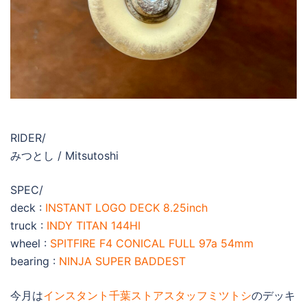
RIDER/
みつとし / Mitsutoshi
SPEC/
deck :
INSTANT LOGO DECK 8.25inch
truck :
INDY TITAN 144HI
wheel :
SPITFIRE F4 CONICAL FULL 97a 54mm
bearing :
NINJA SUPER BADDEST
今月は
インスタント千葉ストアスタッフミツトシ
のデッキ