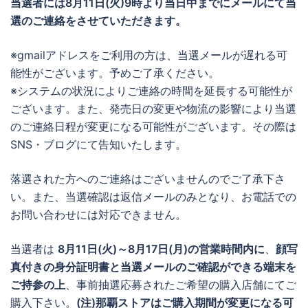
当選者には
8月11日(火)9時より当日中までに
メールにて当
選のご連絡をさせていただきます。
※gmailアドレスをご利用の方は、当選メールが遅れる可
能性がございます。予めご了承ください。
※システムの状況によりご連絡の時間を延長する可能性が
ございます。また、発売日の変更や物流の影響により当選
のご連絡日程が変更になる可能性がございます。その際は
SNS・ブログにて告知いたします。
落選された方へのご連絡はございませんのでご了承下さ
い。また、当選確認は返信メールのみとなり、お電話での
お問い合わせには対応できません。
当選者は
8月11日(火)～8月17日(月)の営業時間内に
、
顔写
真付きの身分証明書と当選メールのご確認ができる端末を
ご持参の上
、事前抽選応募されたご希望の購入店舗にてご
購入下さい。
(注)那覇ストアはご購入期間が変更になる可