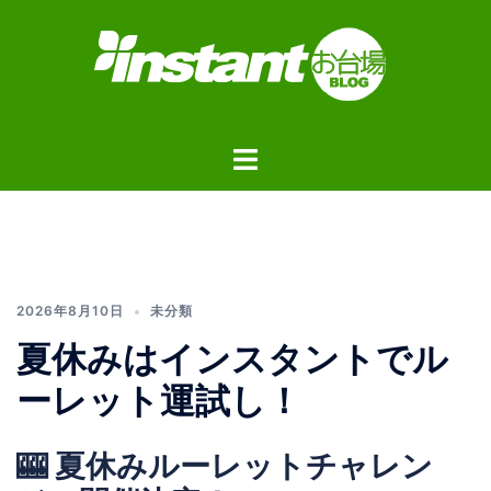
コ
ン
テ
ン
ツ
ト
へ
グ
ス
ル
キ
メ
ッ
ニ
プ
ュ
2026年8月10日
未分類
ー
夏休みはインスタントでル
ーレット運試し！
🎰 夏休みルーレットチャレン