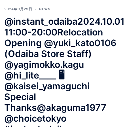
2024年9月29日
NEWS
@instant_odaiba2024.10.01
11:00-20:00Relocation
Opening @yuki_kato0106
(Odaiba Store Staff)
@yagimokko.kagu
@hi_lite____ 🖥️
@kaisei_yamaguchi
Special
Thanks@akaguma1977
@choicetokyo