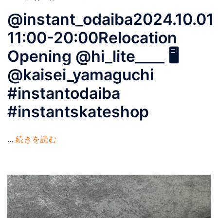
@instant_odaiba2024.10.01
11:00-20:00Relocation
Opening @hi_lite____ 🖥️
@kaisei_yamaguchi
#instantodaiba
#instantskateshop
...
続きを読む