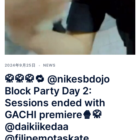
2024年9月25日
NEWS
🥋🥋🥋🔁 @nikesbdojo
Block Party Day 2:
Sessions ended with
GACHI premiere🍿🥋
@daikiikedaa
@filipemotaskate