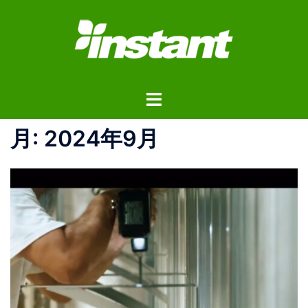
コ
ン
テ
ン
ツ
ト
へ
グ
ス
ル
月:
2024年9月
キ
メ
ッ
ニ
プ
ュ
ー