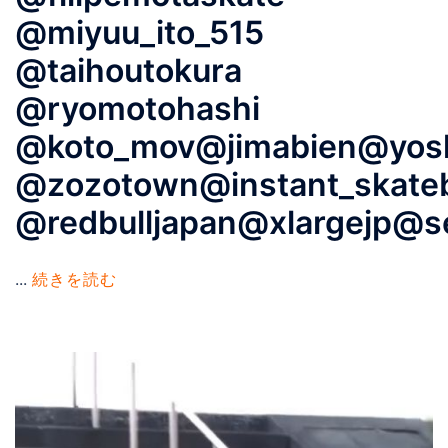
@miyuu_ito_515
@taihoutokura
@ryomotohashi
@koto_mov@jimabien@yos
@zozotown@instant_skate
@redbulljapan@xlargejp@sei
...
続きを読む