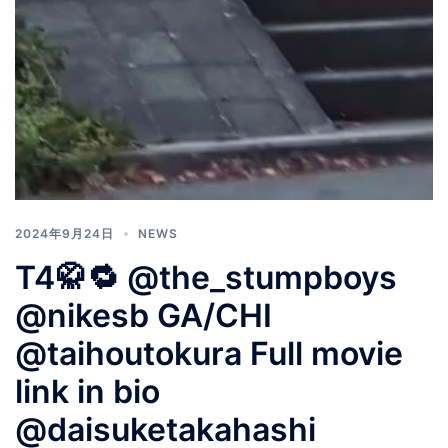
2024年9月24日
NEWS
T4🥋🔁 @the_stumpboys
@nikesb GA/CHI
@taihoutokura Full movie
link in bio
@daisuketakahashi