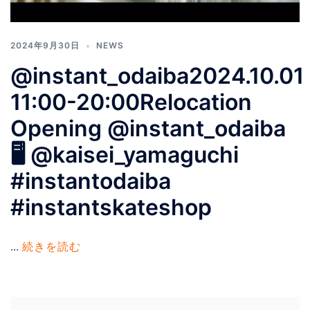
2024年9月30日
NEWS
@instant_odaiba2024.10.01
11:00-20:00Relocation
Opening @instant_odaiba
🖥️ @kaisei_yamaguchi
#instantodaiba
#instantskateshop
...
続きを読む