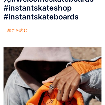
#instantskateshop
#instantskateboards
...
続きを読む