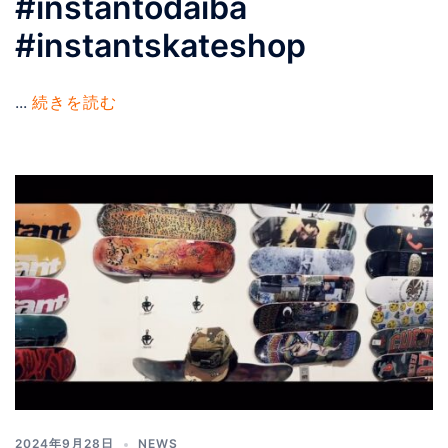
#instantodaiba
#instantskateshop
...
続きを読む
2024年9月28日
NEWS