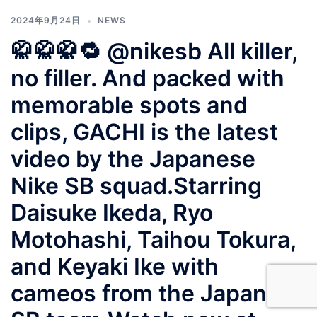
2024年9月24日
NEWS
🥋🥋🥋🔁 @nikesb All killer,
no filler. And packed with
memorable spots and
clips, GACHI is the latest
video by the Japanese
Nike SB squad.Starring
Daisuke Ikeda, Ryo
Motohashi, Taihou Tokura,
and Keyaki Ike with
cameos from the Japanese