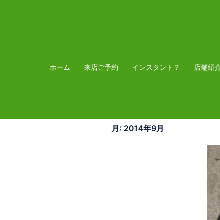
コ
ン
テ
ン
ツ
ホーム
来店ご予約
インスタント？
店舗紹
へ
ス
キ
ッ
月:
2014年9月
プ