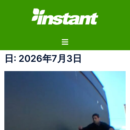
コ
ン
テ
ン
ツ
ト
へ
グ
ス
ル
日:
2026年7月3日
キ
メ
ッ
ニ
プ
ュ
ー