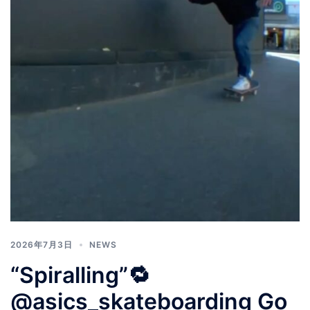
2026年7月3日
NEWS
“Spiralling”🔁
@asics_skateboarding Go