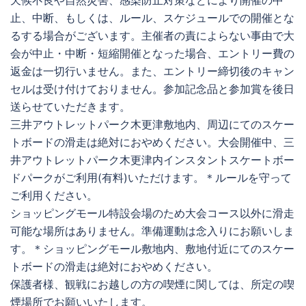
天候不良や自然災害、感染防止対策などにより開催の中
止、中断、もしくは、ルール、スケジュールでの開催とな
るする場合がございます。主催者の責によらない事由で大
会が中止・中断・短縮開催となった場合、エントリー費の
返金は一切行いません。また、エントリー締切後のキャン
セルは受け付けておりません。参加記念品と参加賞を後日
送らせていただきます。
三井アウトレットパーク木更津敷地内、周辺にてのスケー
トボードの滑走は絶対におやめください。大会開催中、三
井アウトレットパーク木更津内インスタントスケートボー
ドパークがご利用(有料)いただけます。＊ルールを守って
ご利用ください。
ショッピングモール特設会場のため大会コース以外に滑走
可能な場所はありません。準備運動は念入りにお願いしま
す。＊ショッピングモール敷地内、敷地付近にてのスケー
トボードの滑走は絶対におやめください。
保護者様、観戦にお越しの方の喫煙に関しては、所定の喫
煙場所でお願いいたします。