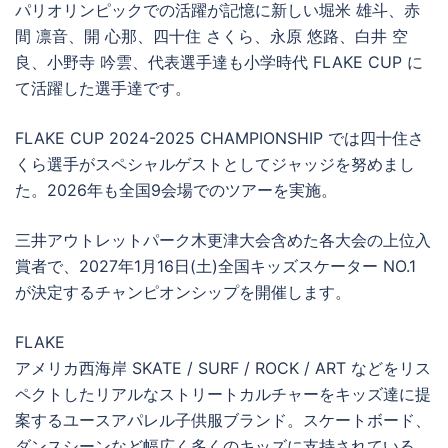
パリオリンピックでの活躍が記憶に新しい堀米 雄斗、赤
間 凛音、開 心那、四十住 さくら、永原 悠路、白井 空
良、小野寺 吟雲、代表選手達も小学時代 FLAKE CUP に
て活躍した選手達です。
FLAKE CUP 2024-2025 CHAMPIONSHIP では四十住さ
くら選手がスペシャルゲストとしてジャッジを努めまし
た。2026年も全国9会場でのツアーを実施。
三井アウトレットパーク木更津大会含めた各大会の上位入
賞者で、2027年1月16日(土)全国キッズスケーター NO.1
が決定するチャンピオンシップを開催します。
FLAKE
アメリカ西海岸 SKATE / SURF / ROCK / ART などをリス
ペクトしたリアルなストリートカルチャーをキッズ達に提
案するユースアパレル子供服ブランド。スケートボード、
ダンスシーンなど幅広く多くのキッズに支持されている。