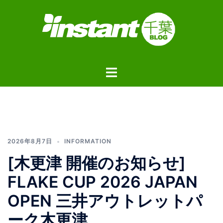
コ
ン
テ
ン
ツ
ト
へ
グ
ス
ル
キ
メ
ッ
ニ
プ
ュ
2026年8月7日
INFORMATION
ー
[木更津 開催のお知らせ]
FLAKE CUP 2026 JAPAN
OPEN 三井アウトレットパ
ーク木更津