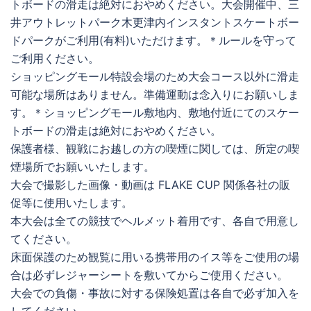
トボードの滑走は絶対におやめください。大会開催中、三
井アウトレットパーク木更津内インスタントスケートボー
ドパークがご利用(有料)いただけます。＊ルールを守って
ご利用ください。
ショッピングモール特設会場のため大会コース以外に滑走
可能な場所はありません。準備運動は念入りにお願いしま
す。＊ショッピングモール敷地内、敷地付近にてのスケー
トボードの滑走は絶対におやめください。
保護者様、観戦にお越しの方の喫煙に関しては、所定の喫
煙場所でお願いいたします。
大会で撮影した画像・動画は FLAKE CUP 関係各社の販
促等に使用いたします。
本大会は全ての競技でヘルメット着用です、各自で用意し
てください。
床面保護のため観覧に用いる携帯用のイス等をご使用の場
合は必ずレジャーシートを敷いてからご使用ください。
大会での負傷・事故に対する保険処置は各自で必ず加入を
してください。