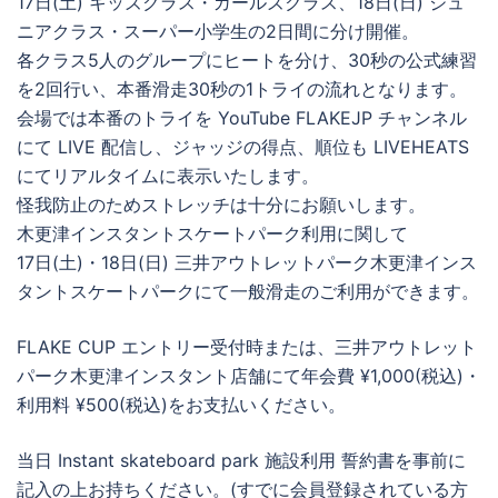
17日(土) キッズクラス・ガールズクラス、18日(日) ジュ
ニアクラス・スーパー小学生の2日間に分け開催。
各クラス5人のグループにヒートを分け、30秒の公式練習
を2回行い、本番滑走30秒の1トライの流れとなります。
会場では本番のトライを YouTube FLAKEJP チャンネル
にて LIVE 配信し、ジャッジの得点、順位も LIVEHEATS
にてリアルタイムに表示いたします。
怪我防止のためストレッチは十分にお願いします。
木更津インスタントスケートパーク利用に関して
17日(土)・18日(日) 三井アウトレットパーク木更津インス
タントスケートパークにて一般滑走のご利用ができます。
FLAKE CUP エントリー受付時または、三井アウトレット
パーク木更津インスタント店舗にて年会費 ¥1,000(税込)・
利用料 ¥500(税込)をお支払いください。
当日 Instant skateboard park 施設利用 誓約書を事前に
記入の上お持ちください。(すでに会員登録されている方