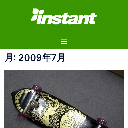
コ
ン
テ
ン
ツ
ト
へ
グ
ス
ル
月:
2009年7月
キ
メ
ッ
ニ
プ
ュ
ー