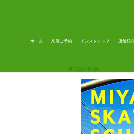
コ
ン
テ
ン
ツ
ホーム
来店ご予約
インスタント？
店舗紹
へ
ス
キ
月:
2021年1月
ッ
プ