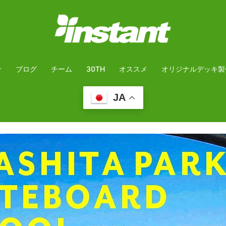
介
ブログ
チーム
30TH
オススメ
オリジナルデッキ製
JA