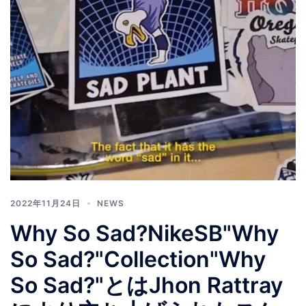
2022年11月24日
NEWS
Why So Sad?NikeSB"Why
So Sad?"Collection"Why
So Sad?"とはJhon Rattray