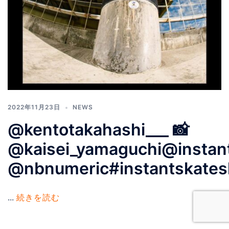
2022年11月23日
NEWS
@kentotakahashi___ 📸
@kaisei_yamaguchi@instan
@nbnumeric#instantskate
...
続きを読む