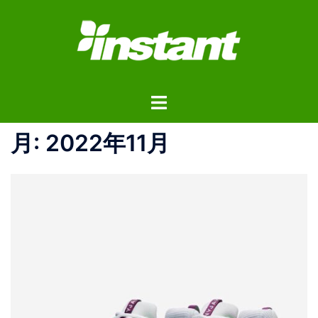
コ
ン
テ
ン
ツ
ト
へ
グ
ス
ル
月:
2022年11月
キ
メ
ッ
ニ
プ
ュ
ー