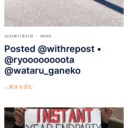
2022年11月27日
NEWS
Posted @withrepost •
@ryoooooooota
@wataru_ganeko
...
続きを読む