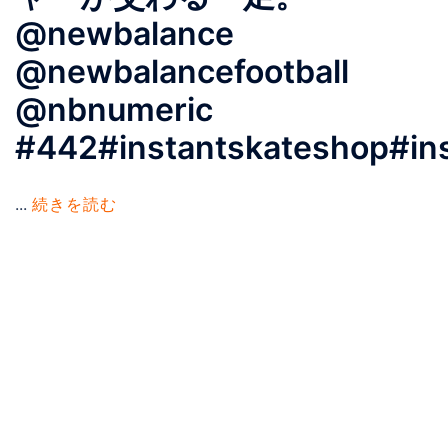
@newbalance
@newbalancefootball
@nbnumeric
#442#instantskateshop#in
...
続きを読む