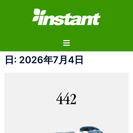
コ
ン
テ
ン
ツ
ト
へ
グ
ス
ル
日:
2026年7月4日
キ
メ
ッ
ニ
プ
ュ
ー