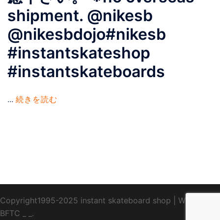
shipment. @nikesb
@nikesbdojo#nikesb
#instantskateshop
#instantskateboards
...
続きを読む
Copyright1995-2025 instant skateboard shop
|
WebDesign
BFTC
_ _.