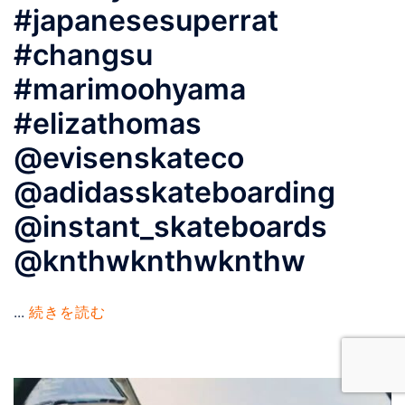
#japanesesuperrat
#changsu
#marimoohyama
#elizathomas
@evisenskateco
@adidasskateboarding
@instant_skateboards
@knthwknthwknthw
...
続きを読む