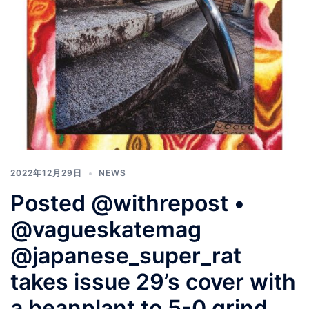
2022年12月29日
NEWS
Posted @withrepost •
@vagueskatemag
@japanese_super_rat
takes issue 29’s cover with
a beanplant to 5-0 grind