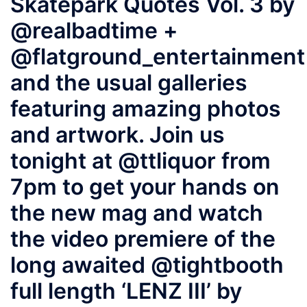
Skatepark Quotes Vol. 3 by
@realbadtime +
@flatground_entertainment
and the usual galleries
featuring amazing photos
and artwork. Join us
tonight at @ttliquor from
7pm to get your hands on
the new mag and watch
the video premiere of the
long awaited @tightbooth
full length ‘LENZ III’ by