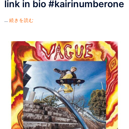
link in bio #kairinumberone
...
続きを読む