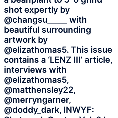
shot expertly by
@changsu_____ with
beautiful surrounding
artwork by
@elizathomas5. This issue
contains a ‘LENZ III’ article,
interviews with
@elizathomas5,
@matthensley22,
@merryngarner,
@doddy_dark, INWYF: