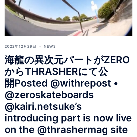
2022年12月29日
NEWS
海龍の異次元パートがZERO
からTHRASHERにて公
開️‍Posted @withrepost •
@zeroskateboards
@kairi.netsuke’s
introducing part is now live
on the @thrashermag site