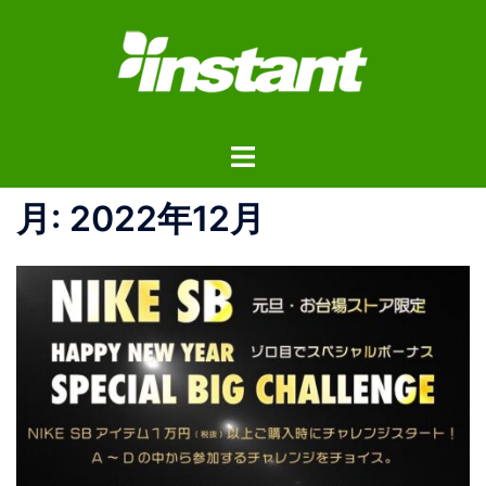
コ
ン
テ
ン
ツ
ト
へ
グ
ス
ル
月:
2022年12月
キ
メ
ッ
ニ
プ
ュ
ー