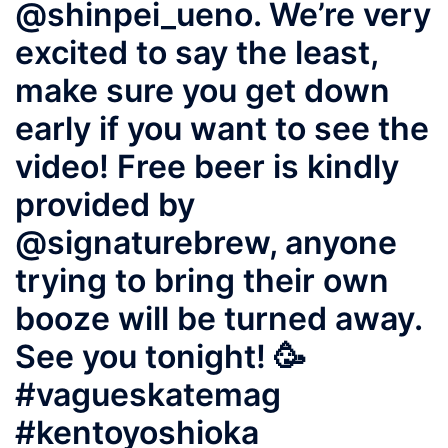
@shinpei_ueno. We’re very
excited to say the least,
make sure you get down
early if you want to see the
video! Free beer is kindly
provided by
@signaturebrew, anyone
trying to bring their own
booze will be turned away.
See you tonight! 🥳
#vagueskatemag
#kentoyoshioka