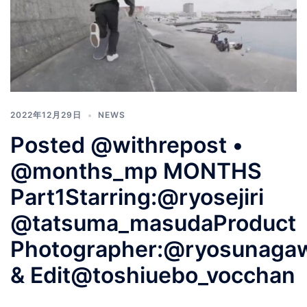
2022年12月29日
NEWS
️‍️‍️‍Posted @withrepost •
@months_mp MONTHS
Part1Starring:@ryosejiri
@tatsuma_masudaProduct
Photographer:@ryosunaga
& Edit@toshiuebo_vocchan