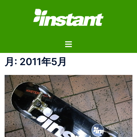
コ
ン
テ
ン
ツ
ト
へ
グ
ス
ル
月:
2011年5月
キ
メ
ッ
ニ
プ
ュ
ー