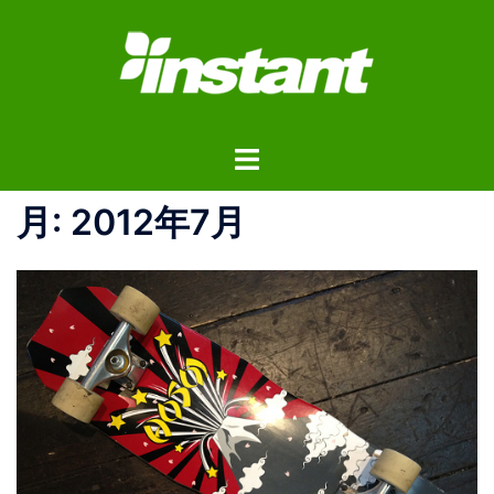
コ
ン
テ
ン
ツ
ト
へ
グ
ス
ル
月:
2012年7月
キ
メ
ッ
ニ
プ
ュ
ー