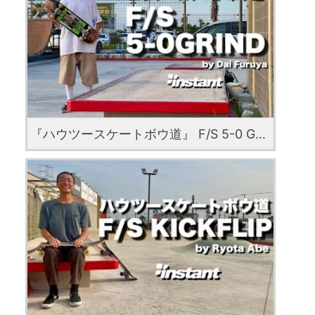
『ハウツースケートボウ道』 F/S 5-0 GRIND with Dai Furuya