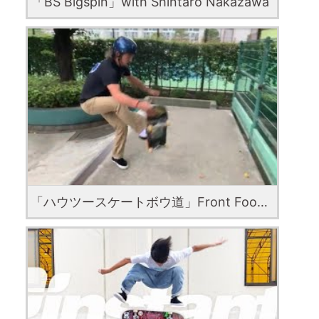
「BS Bigspin」with Shintaro Nakazawa
「ハウツースケートボウ道」Front Foot Impossible Sweeper with Yudai Hoshino