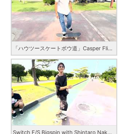
「ハウツースケートボウ道」Casper Flip with Kaisei Yamaguchi
Switch F/S Bigspin with Shintaro Nakazawa