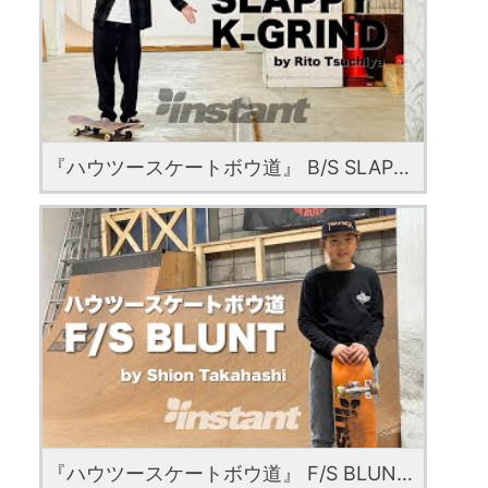
『ハウツースケートボウ道』 B/S SLAPPY K GRIND with Rito Tsuchiya
『ハウツースケートボウ道』 F/S BLUNT with shion takahashi