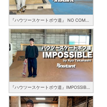
『ハウツースケートボウ道』 NO COMPLY with Yuki Yoshida
『ハウツースケートボウ道』IMPOSSIBLE with Ryo Takahashi instant skateboards チャンネル登録者数 1870人 登録済み