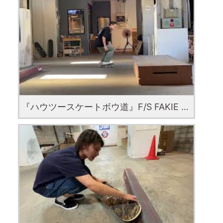
『ハウツースケートボウ道』F/S FAKIE SMITH GRIND by Kizuku