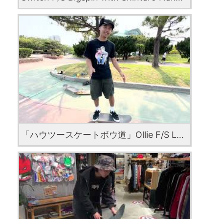
「ハウツースケートボウ道」Ollie F/S Late Shove It with Onabu