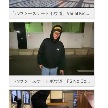
「ハウツースケートボウ道」Varial Kickflip with Kouta Nishikawa
「ハウツースケートボウ道」FS No Comply with Raido Tajima