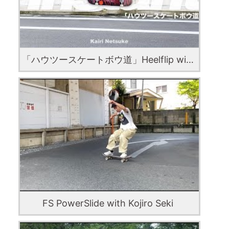
「ハウツースケートボウ道」Heelflip with Kairi Netsuke
FS PowerSlide with Kojiro Seki