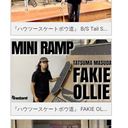
『ハウツースケートボウ道』 B/S Tail Slide by Kaiki koga
『ハウツースケートボウ道』 FAKIE OLLIE by Tatsuma Masuda