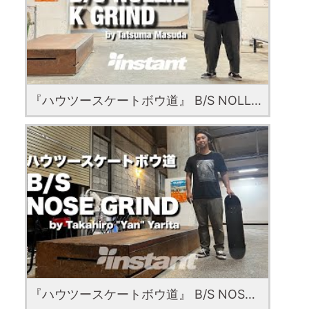
『ハウツースケートボウ道』 B/S NOLLIE K GRIND with Tatsuma Masuda
『ハウツースケートボウ道』 B/S NOSE GRIND with Yarita "Yan" Takahiro