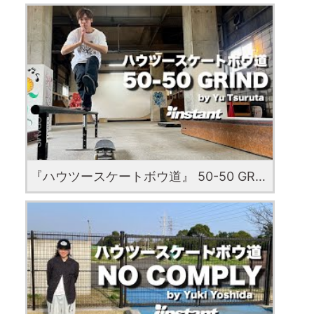
『ハウツースケートボウ道』 50-50 GRIND with Yu Tsuruta