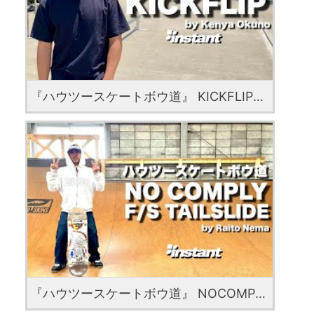
『ハウツースケートボウ道』 KICKFLIP with Kenya Okuno
『ハウツースケートボウ道』 NOCOMPLY F S TAILSLIDE with Raito Nema