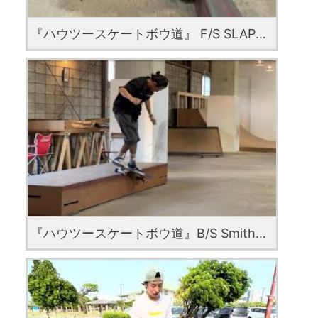
『ハウツースケートボウ道』 F/S SLAPPY 50-50 by Mitsutoshi
『ハウツースケートボウ道』B/S Smith Grind with Kizuku