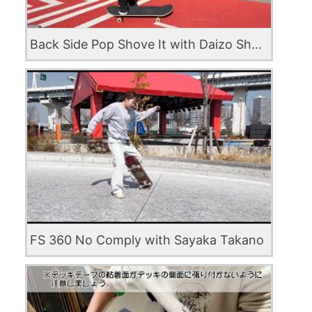
Back Side Pop Shove It with Daizo Shiode
FS 360 No Comply with Sayaka Takano