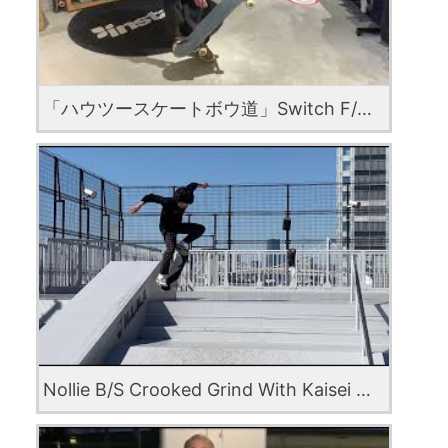
「ハウツースケートボウ道」Switch F/S Bigspin with Ryutaro Itoga
Nollie B/S Crooked Grind With Kaisei Honda