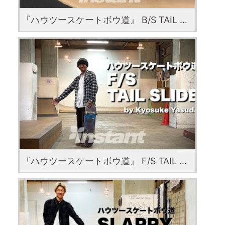
『ハウツースケートボウ道』 B/S TAIL BLUNT SLIDE with Kazui Maeda from STUMBOYS
『ハウツースケートボウ道』 F/S TAIL SLIDE with Kyosuke Yasuda