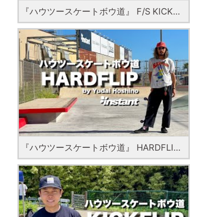
『ハウツースケートボウ道』 F/S KICKFLIP with Ryota Abe
『ハウツースケートボウ道』 HARDFLIP with Yudai Hoshino