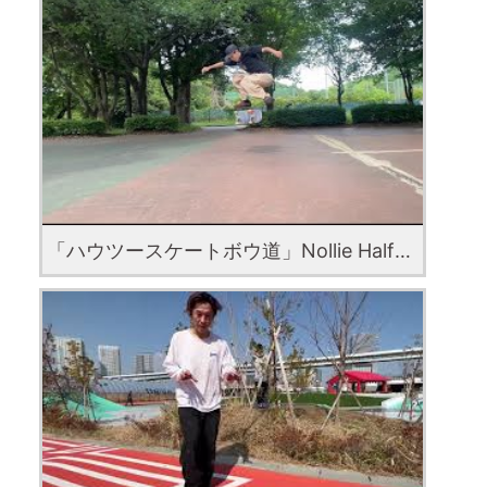
「ハウツースケートボウ道」Nollie Half Cab Heelflip with Toa Kanazawa