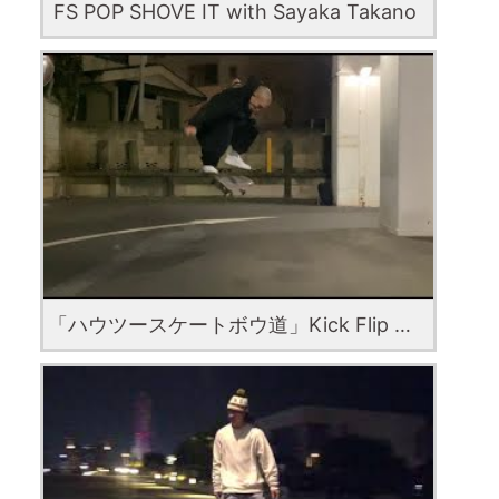
FS POP SHOVE IT with Sayaka Takano
「ハウツースケートボウ道」Kick Flip with Rio Morishige