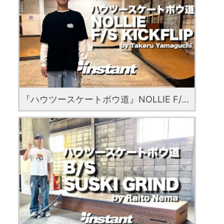
『ハウツースケートボウ道』NOLLIE F/S KICKFLIP with Takeru Yamaguchi