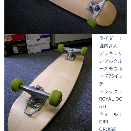
ライダー：
堀内さん
デッキ：サ
ンプルクル
ーズモウル
ド 7.75イン
チ
トラック：
ROYAL OG
5.0
ウィール：
GIRL
CRUISE