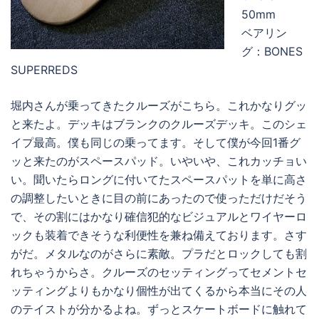
50mm
ベアリン
グ：BONES
SUPERREDS
堀内さんが乗ってきたクルーズがこちら。これかなりグッ
と来たよ。デッキはブランクのクルーズデッキ。このシェ
イプ最高。僕も同じの乗ってます。そして僕が今回1番グ
ッと来たのがスペースパッド。いやいや、これカッチョい
い。聞いたらロングに付いてたスペースパットを単に高さ
の調整したいときに目の前にあったので使っただけだそう
で、その割にはかなり確信犯的なビジュアルとワイヤーロ
ックも装着できそうな利便性を兼ね備えております。さす
がだ。メタルなのがさらに素敵。プラだとロックしても割
れちゃうからさ。クルーズのセッティングってセメントセ
ッティングよりもかなり個性が出てくるから本当にその人
のテイストが分かるよね。ずっとスケートボードに触れて