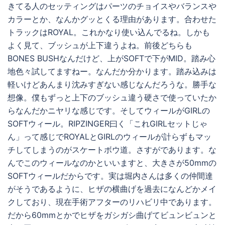
きてる人のセッティングはパーツのチョイスやバランスや
カラーとか、なんかグッとくる理由があります。合わせた
トラックはROYAL。これかなり使い込んでるね。しかも
よく見て、ブッシュが上下違うよね。前後どちらも
BONES BUSHなんだけど、上がSOFTで下がMID。踏み心
地色々試してますねー。なんだか分かります。踏み込みは
軽いけどあんまり沈みすぎない感じなんだろうな。勝手な
想像。僕もずっと上下のブッシュ違う硬さで使っていたか
らなんだかニヤリな感じです。そしてウィールがGIRLの
SOFTウィール。RIPZINGER曰く「これGIRLセットじゃ
ん」って感じでROYALとGIRLのウィールが計らずもマッ
チしてしまうのがスケートボウ道。さすがであります。な
んでこのウィールなのかといいますと、大きさが50mmの
SOFTウィールだからです。実は堀内さんは多くの仲間達
がそうであるように、ヒザの横曲げを過去になんどかメイ
クしており、現在手術アフターのリハビリ中であります。
だから60mmとかでヒザをガシガシ曲げてビュンビュンと