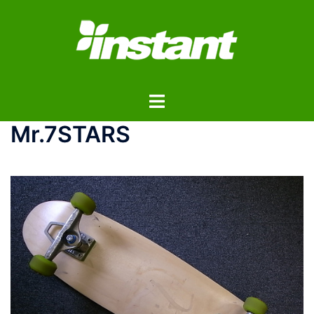
コ
ン
テ
ン
ツ
ト
へ
グ
ス
Mr.7STARS
ル
キ
メ
ッ
ニ
プ
ュ
ー