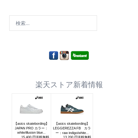
検
索:
楽天ストア新着情報