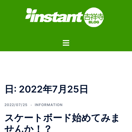
コ
ン
テ
ン
ツ
ト
へ
グ
ス
ル
キ
メ
ッ
ニ
プ
ュ
日:
2022年7月25日
ー
2022/07/25
INFORMATION
スケートボード始めてみま
せんか！？