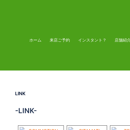
コ
ン
テ
ン
ツ
ホーム
来店ご予約
インスタント？
店舗紹
へ
ス
キ
ッ
プ
LINK
-LINK-