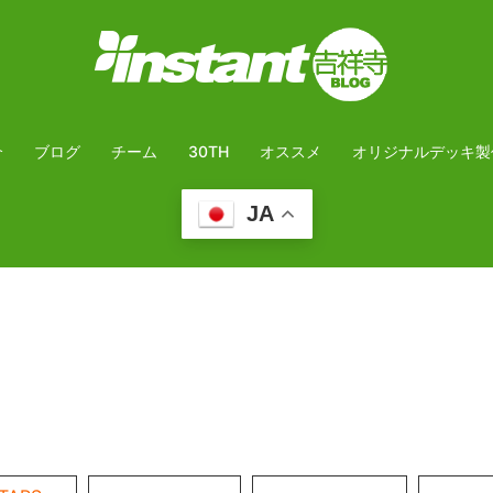
介
ブログ
チーム
30TH
オススメ
オリジナルデッキ製
JA