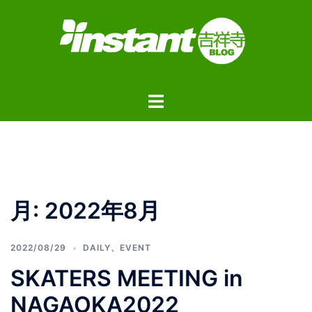
コ
ン
テ
ン
ツ
ト
へ
グ
ス
ル
キ
メ
ッ
ニ
プ
ュ
月:
2022年8月
ー
2022/08/29
DAILY
、
EVENT
SKATERS MEETING in
NAGAOKA2022