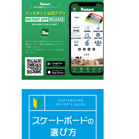
ー
ジ
送
り