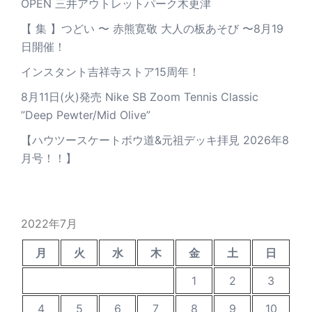
OPEN 三井アウトレットパーク木更津
【 集 】つどい 〜 赤熊寛敬 大人の板あそび 〜8月19
日開催！
インスタント吉祥寺ストア15周年！
8月11日(火)発売 Nike SB Zoom Tennis Classic
”Deep Pewter/Mid Olive”
【ハウツースケートボウ道&元祖デッキ拝見 2026年8
月号！！】
2022年7月
月
火
水
木
金
土
日
1
2
3
4
5
6
7
8
9
10