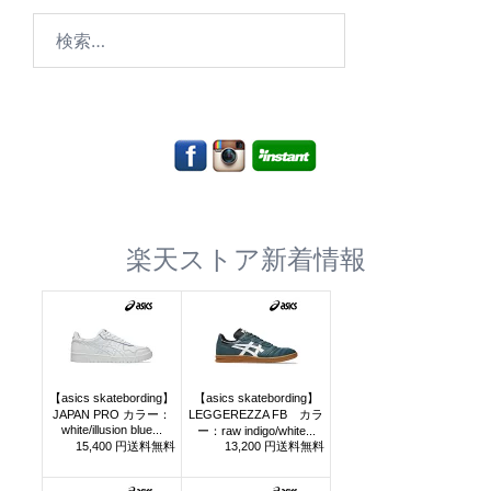
検
索:
楽天ストア新着情報