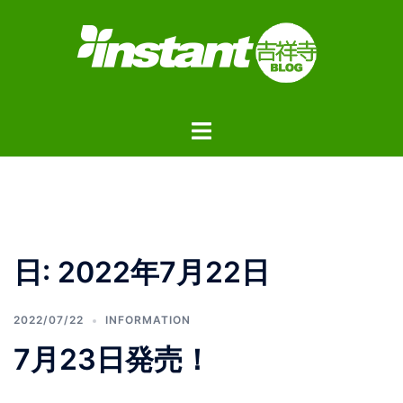
コ
ン
テ
ン
ツ
ト
へ
グ
ス
ル
キ
メ
ッ
ニ
プ
ュ
日:
2022年7月22日
ー
2022/07/22
INFORMATION
7月23日発売！