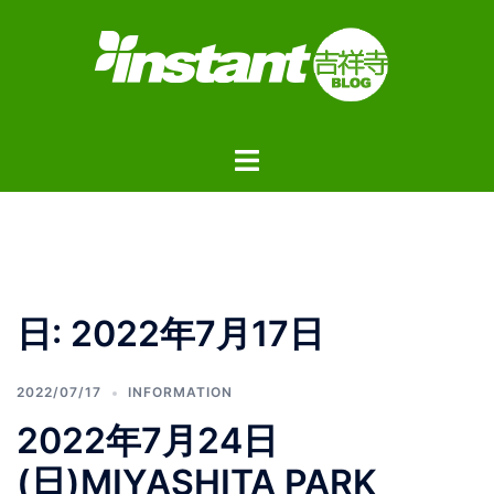
コ
ン
テ
ン
ツ
ト
へ
グ
ス
ル
キ
メ
ッ
ニ
プ
ュ
日:
2022年7月17日
ー
2022/07/17
INFORMATION
2022年7月24日
(日)MIYASHITA PARK