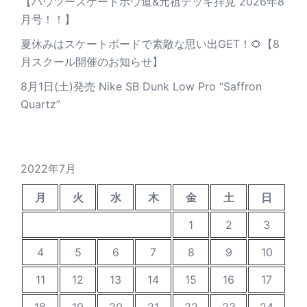
【ハウツースケートボウ道&元祖デッキ拝見 2026年8
月号！！】
夏休みはスケートボードで素敵な思い出GET！🌻【8
月スクール開催のお知らせ】
8月1日(土)発売 Nike SB Dunk Low Pro “Saffron
Quartz”
2022年7月
月
火
水
木
金
土
日
1
2
3
4
5
6
7
8
9
10
11
12
13
14
15
16
17