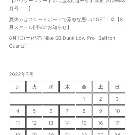
【ハウツースケートボウ道&元祖デッキ拝見 2026年8
月号！！】
夏休みはスケートボードで素敵な思い出GET！🌻【8
月スクール開催のお知らせ】
8月1日(土)発売 Nike SB Dunk Low Pro “Saffron
Quartz”
2022年7月
月
火
水
木
金
土
日
1
2
3
4
5
6
7
8
9
10
11
12
13
14
15
16
17