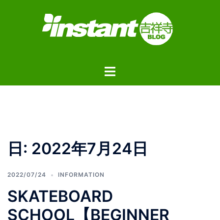
コ
ン
テ
ン
ツ
ト
へ
グ
ス
ル
キ
メ
ッ
ニ
プ
ュ
日:
2022年7月24日
ー
2022/07/24
INFORMATION
SKATEBOARD
SCHOOL【BEGINNER