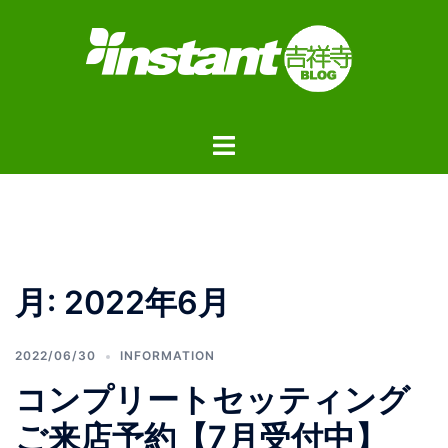
コ
ン
テ
ン
ツ
ト
へ
グ
ス
ル
キ
メ
ッ
ニ
プ
ュ
月:
2022年6月
ー
2022/06/30
INFORMATION
コンプリートセッティング
ご来店予約【7月受付中】