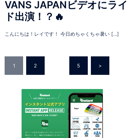
VANS JAPANビデオにライ
ド出演！？🔥
こんにちは！レイです！ 今日めちゃくちゃ暑い […]
投
1
2
…
5
>
稿
の
ペ
ー
ジ
送
り