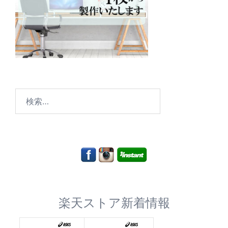
検
索:
楽天ストア新着情報