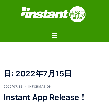
コ
ン
テ
ン
ツ
ト
へ
グ
ス
ル
キ
メ
ッ
ニ
プ
ュ
日:
2022年7月15日
ー
2022/07/15
INFORMATION
Instant App Release！