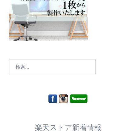
検
索:
楽天ストア新着情報