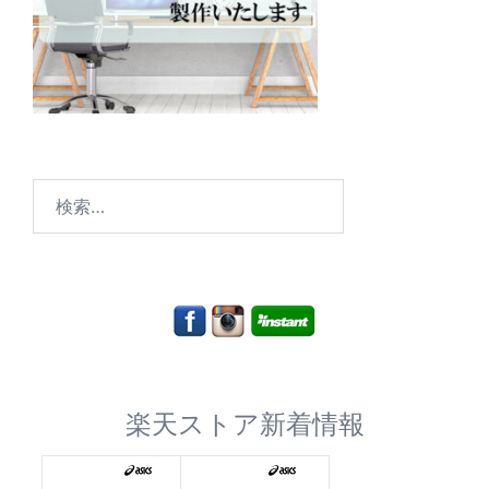
検
索:
楽天ストア新着情報