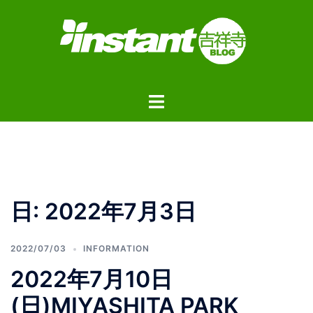
コ
ン
テ
ン
ツ
ト
へ
グ
ス
ル
キ
メ
ッ
ニ
プ
ュ
日:
2022年7月3日
ー
2022/07/03
INFORMATION
2022年7月10日
(日)MIYASHITA PARK