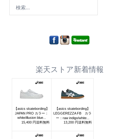
検
索:
楽天ストア新着情報