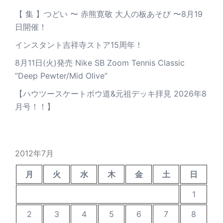
【 集 】つどい 〜 赤熊寛敬 大人の板あそび 〜8月19
日開催！
インスタント吉祥寺ストア15周年！
8月11日(火)発売 Nike SB Zoom Tennis Classic
”Deep Pewter/Mid Olive”
【ハウツースケートボウ道&元祖デッキ拝見 2026年8
月号！！】
2012年7月
月
火
水
木
金
土
日
1
2
3
4
5
6
7
8