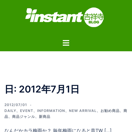
コ
ン
テ
ン
ツ
ト
へ
グ
ス
ル
キ
メ
ッ
ニ
プ
ュ
日:
2012年7月1日
ー
2012/07/01
DAILY
、
EVENT
、
INFORMATION
、
NEW ARRIVAL
、
お勧め商品
、
商
品
、
商品ジャンル
、
新商品
なんだかカラ梅雨か？ 毎年梅雨になると昔TW […]