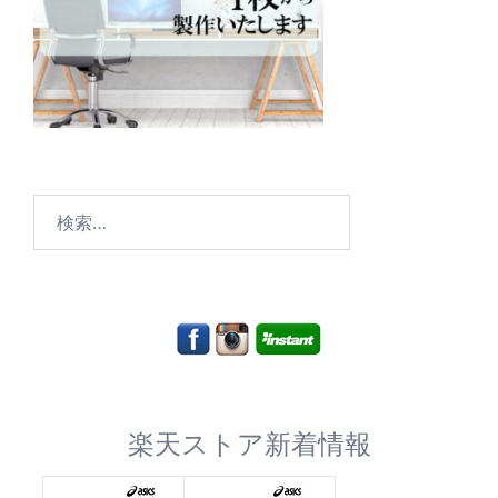
検
索:
楽天ストア新着情報