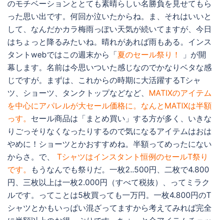
のモチベーションととても素晴らしい名勝負を見せてもら
った思い出です。何回か泣いたからね。ま、それはいいと
して、なんだかカラ梅雨っぽい天気が続いてますが、今日
はちょっと降るみたいね。晴れがあれば雨もある。インス
タントwebではこの週末から「
夏のセール祭り！
」が開
幕します。名前は今思いついた感じなのでかなりベタな感
じですが。まずは、これからの時期に大活躍するTシャ
ツ、ショーツ、タンクトップなどなど、
MATIXのアイテム
を中心にアパレルが大セール価格に。なんとMATIXは半額
っす。
セール商品は「まとめ買い」する方が多く、いきな
りごっそりなくなったりするので気になるアイテムはおは
やめに！ショーツとかおすすめね。半額ってめったにない
からさ。で、
Tシャツはインスタント恒例のセールT祭り
です。
もうなんでも祭りだ。一枚2..500円、二枚で4.800
円、三枚以上は一枚2.000円（すべて税抜）、ってミラク
ルです。ってことは5枚買っても一万円。一枚4.800円のT
シャツとかもいっぱい混ざってますから考えてみれば完全