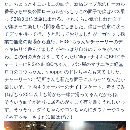
た。ちょっとすごいよこの面子。新宿ジャブ池のローカル
番長から中央公園ローカルからもうこの面子で僕はバス乗
って2泊3日位は旅に出れる。それくらい気心しれた面子
が集まって楽しい時間を過ごしました。僕は一度家に戻っ
てデッキ持って行こうと思っておりましたが、ガッツリ残
業で無念の職場から直行。HIGOちゃんやチャーリーのデ
ッキ借りて遊んでましたがやっぱり自分のデッキがいい
わ。この日の声かけをしてくれたUNIqueナオキにBFTCチ
ャーリーにRISKのHIGOちゃん、パン屋のマサユキに経堂
ロコのコウちゃん、shopperのドレちゃんも来てました。
チャーリーのご近所さんも新たな面子に加わってなんだか
楽しいぞ。平均４０オーバーのナイトスケート。考えてみ
ればもう25年以上も前から一緒に滑ってるんだからね。
そういう面子が周りに居るのがすごく有り難くうれしいっ
す。そうそう。ダイちゃんやコンちゃんにタウナーやユッ
チやアッキーもまた次回はぜひ！