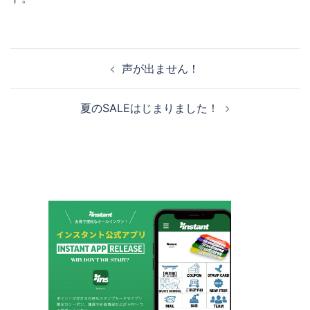
投
声が出ません！
稿
ナ
夏のSALEはじまりました！
ビ
ゲ
ー
シ
ョ
ン