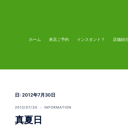
コ
ン
テ
ン
ツ
ホーム
来店ご予約
インスタント？
店舗紹
へ
ス
キ
ッ
プ
日:
2012年7月30日
2012/07/30
INFORMATION
真夏日