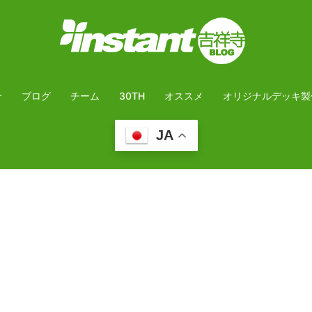
介
ブログ
チーム
30TH
オススメ
オリジナルデッキ製
JA