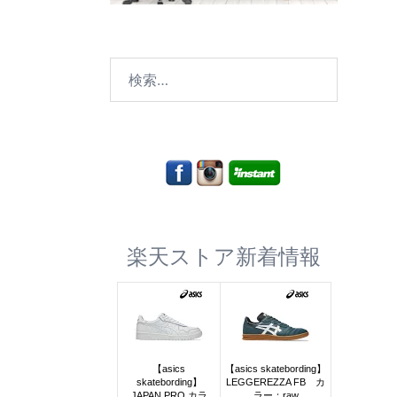
検
索:
楽天ストア新着情報